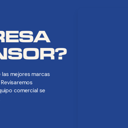
RESA
NSOR?
e las mejores marcas
 Revisaremos
quipo comercial se
.