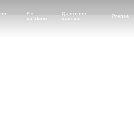
one
Fin
Quiero ser
Prensa
solidario
sponsor