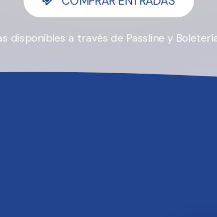
RADAS AH
C
O
M
P
R
A
R
E
N
T
R
A
D
A
S
s disponibles a través de Passline y Boletería