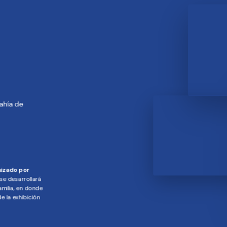
ahía de
2025
izado por
 se desarrollará
amilia, en donde
 la exhibición